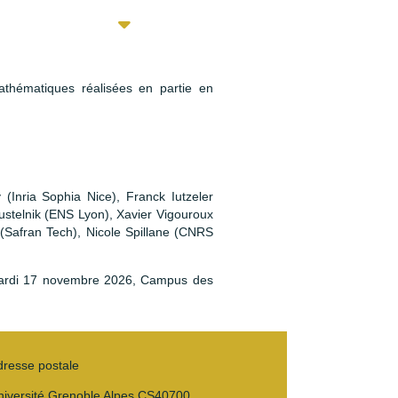
thématiques réalisées en partie en
(Inria Sophia Nice), Franck Iutzeler
Pustelnik (ENS Lyon), Xavier Vigouroux
Safran Tech), Nicole Spillane (CNRS
mardi 17 novembre 2026, Campus des
dresse postale
niversité Grenoble Alpes CS40700