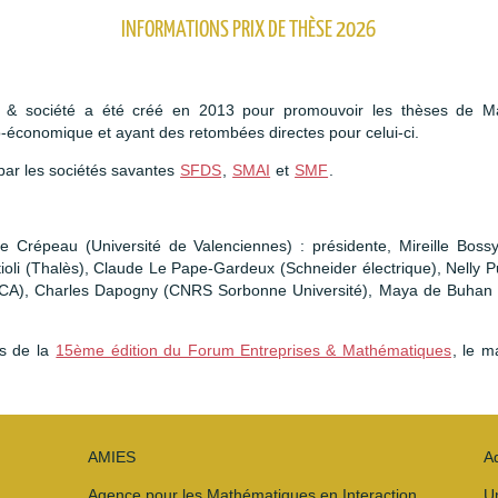
INFORMATIONS PRIX DE THÈSE 2026
s & société a été créé en 2013 pour promouvoir les thèses de Ma
o-économique et ayant des retombées directes pour celui-ci.
 par les sociétés savantes
SFDS
,
SMAI
et
SMF
.
répeau (Université de Valenciennes) : présidente, Mireille Bossy 
ttioli (Thalès), Claude Le Pape-Gardeux (Schneider électrique), Nelly 
CA), Charles Dapogny (CNRS Sorbonne Université), Maya de Buhan (
rs de la
15ème édition du Forum Entreprises & Mathématiques
, le 
AMIES
A
Agence pour les Mathématiques en Interaction
U