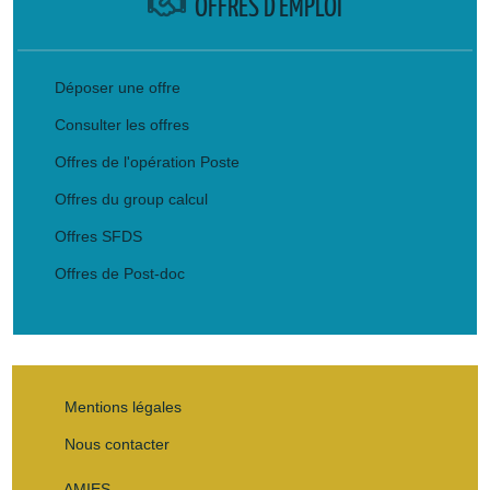
OFFRES D'EMPLOI
Déposer une offre
Consulter les offres
Offres de l'opération Poste
Offres du group calcul
Offres SFDS
Offres de Post-doc
Mentions légales
Nous contacter
AMIES